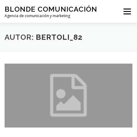
Saltar al contenido
BLONDE COMUNICACIÓN
Menú
Agencia de comunicación y marketing
INICIO
SERVICIOS
EVENTOS
AUTOR:
BERTOLI_82
TARIFA PLANA
¿HABLAMOS?